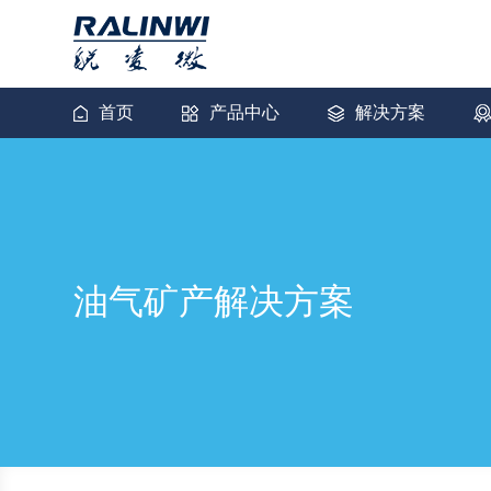
首页
产品中心
解决方案
轨道交通
WiFi端侧模组
工业制造
路由器小型化网关
油气矿产
IOT WiFi模组
油气矿产解决方案
AGV小车
WiFi+UWB二合一模组
智能电车
无线图传模组
光伏新能源
网桥