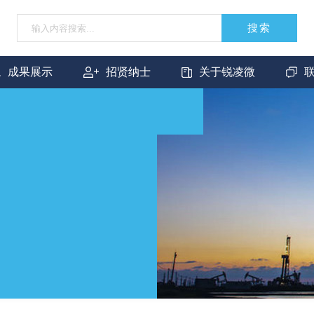
搜索
成果展示
招贤纳士
关于锐凌微
成功案例
人才理念
公司简介
联
合作伙伴
权益福利
企业文化
合
FAQ
人才招聘
发展历程
新闻资讯
资质荣誉