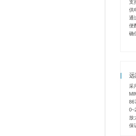
支
供
通
便
确
远
采用
M
8
0
放
保