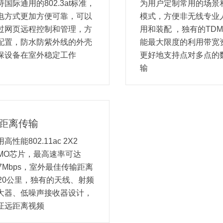
持国际通用的802.3at标准，
为用户定制常用的场景
电方式更加方便可靠，可以
模式，方便非无线专业
过网页远程控制和管理，方
用和装配 ，独有的TD
配置，防水防紫外线的外壳
能最大限度的利用带宽
保设备在室外稳定工作
更好地支持点对多点的
输
距离传输
高性能802.11ac 2X2
IMO芯片，最高速率可达
67Mbps，室外最佳传输距离
~20公里，独有的天线、射频
大器、低噪声接收器设计，
证远距离视频