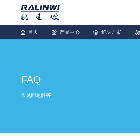
首页
产品中心
解决方案
轨道交通
WiFi端侧模组
工业制造
路由器小型化网关
油气矿产
FAQ
IOT WiFi模组
AGV小车
WiFi+UWB二合一模组
常见问题解答
智能电车
无线图传模组
光伏新能源
网桥