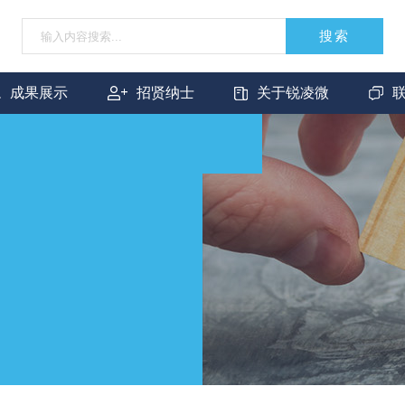
搜索
成果展示
招贤纳士
关于锐凌微
成功案例
人才理念
公司简介
联
合作伙伴
权益福利
企业文化
合
FAQ
人才招聘
发展历程
新闻资讯
资质荣誉